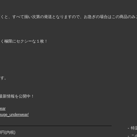
頂くと、すべて揃い次第の発送となりますので、お急ぎの場合はこの商品のみ
細く極限にセクシーな１枚！
ます。
ountで最新情報を公開中！
wear
huge_underwear/
特
00円(内税)
こ