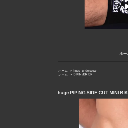
ホー
ホーム
>
huge_underwear
ホーム
>
BIKINI/BRIEF
huge PIPING SIDE CUT