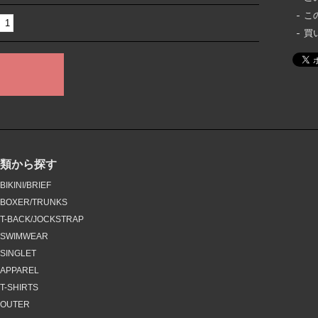
こ
買
種類から探す
BIKINI/BRIEF
BOXER/TRUNKS
T-BACK/JOCKSTRAP
SWIMWEAR
SINGLET
APPAREL
T-SHIRTS
OUTER