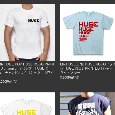
MR.HUGE POP HUGE ROGO PRINT
MR.HUGE LINE HUGE ROGO（ラ
ED champion（ポップ HUGE ロ
ン HUGE ロゴ）PRINTED Tシャ
ゴ チャンピオン）Tシャツ ホワイ
ライトブルー
ト
3,900円(内税)
5,000円(内税)