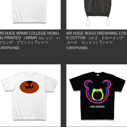
MR.HUGE MRMR COLLEGE HOWLI
MR.HUGE ROGO DREWINMG COD
NG PRINTED （MRMR カレッジ ハ
E COTTON （ロゴ ドローイング
ウリング プリント）Tシャツ
コード コットン）Tシャツ
3,900円(内税)
5,900円(内税)