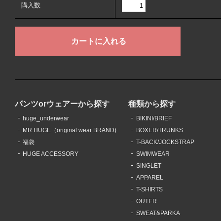
購入数
パンツorウェアーから探す
種類から探す
huge_underwear
BIKINI/BRIEF
MR.HUGE（original wear BRAND)
BOXER/TRUNKS
福袋
T-BACK/JOCKSTRAP
HUGE ACCESSORY
SWIMWEAR
SINGLET
APPAREL
T-SHIRTS
OUTER
SWEAT&PARKA