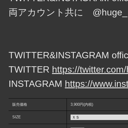
両アカウント共に @huge_un
TWITTER&INSTAGRAM of
TWITTER
https://twitter.c
INSTAGRAM
https://www.in
販売価格
3,900円(内税)
SIZE