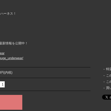
ーハーネス！
ountで最新情報を公開中！
wear
huge_underwear/
特
00円(内税)
こ
こ
買