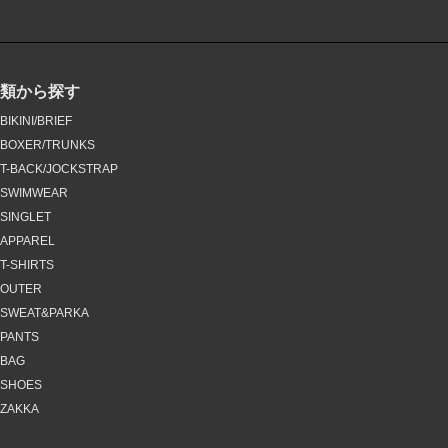
種類から探す
BIKINI/BRIEF
BOXER/TRUNKS
T-BACK/JOCKSTRAP
SWIMWEAR
SINGLET
APPAREL
T-SHIRTS
OUTER
SWEAT&PARKA
PANTS
BAG
SHOES
ZAKKA