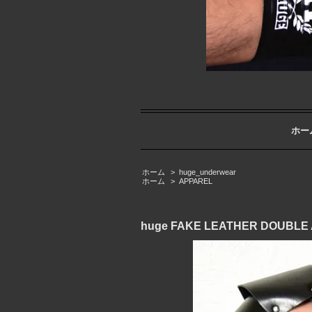
ホー
ホーム
>
huge_underwear
ホーム
>
APPAREL
huge FAKE LEATHER D