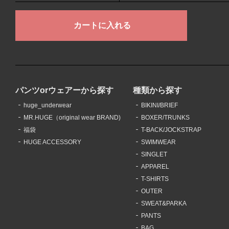
パンツorウェアーから探す
種類から探す
huge_underwear
BIKINI/BRIEF
MR.HUGE（original wear BRAND)
BOXER/TRUNKS
福袋
T-BACK/JOCKSTRAP
HUGE ACCESSORY
SWIMWEAR
SINGLET
APPAREL
T-SHIRTS
OUTER
SWEAT&PARKA
PANTS
BAG