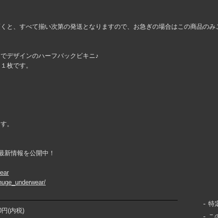
頂くと、すべて揃い次第の発送となりますので、お急ぎの場合はこの商品のみ
でデザインのハーフバックビキニ♪
る１枚です。
ます。
ountで最新情報を公開中！
wear
huge_underwear/
特
00円(内税)
こ