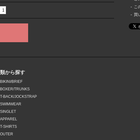
こ
買
種類から探す
BIKINI/BRIEF
BOXER/TRUNKS
T-BACK/JOCKSTRAP
SWIMWEAR
SINGLET
APPAREL
T-SHIRTS
OUTER