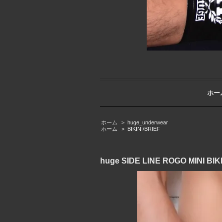
ホー
ホーム
>
huge_underwear
ホーム
>
BIKINI/BRIEF
huge SIDE LINE ROGO M