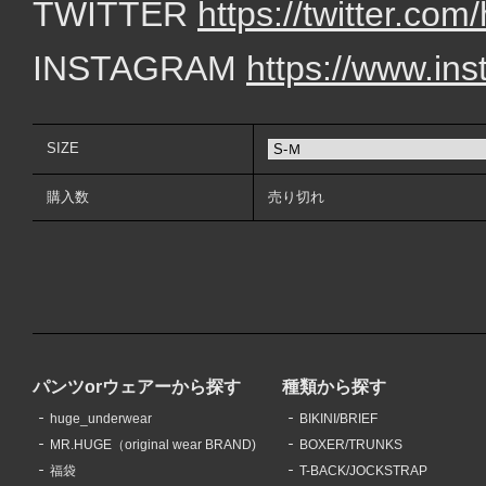
TWITTER
https://twitter.c
INSTAGRAM
https://www.in
SIZE
購入数
売り切れ
パンツorウェアーから探す
種類から探す
huge_underwear
BIKINI/BRIEF
MR.HUGE（original wear BRAND)
BOXER/TRUNKS
福袋
T-BACK/JOCKSTRAP