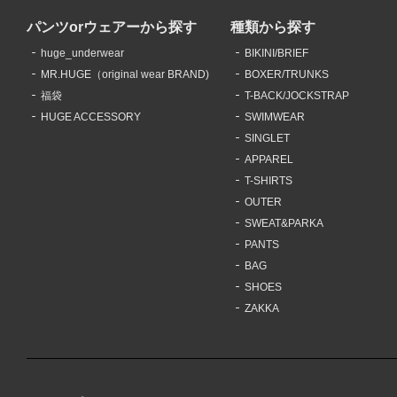
パンツorウェアーから探す
種類から探す
huge_underwear
BIKINI/BRIEF
MR.HUGE（original wear BRAND)
BOXER/TRUNKS
福袋
T-BACK/JOCKSTRAP
HUGE ACCESSORY
SWIMWEAR
SINGLET
APPAREL
T-SHIRTS
OUTER
SWEAT&PARKA
PANTS
BAG
SHOES
ZAKKA