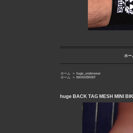
ホー
ホーム
>
huge_underwear
ホーム
>
BIKINI/BRIEF
huge BACK TAG MESH M