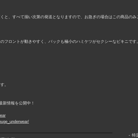
頂くと、すべて揃い次第の発送となりますので、お急ぎの場合はこの商品のみ
トのフロントが動きやすく、バックも極小のハミケツがセクシーなビキニです
ます。
ountで最新情報を公開中！
wear
huge_underwear/
特