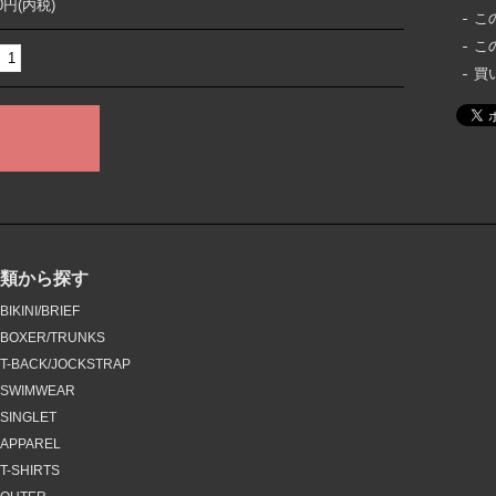
00円(内税)
こ
こ
買
種類から探す
BIKINI/BRIEF
BOXER/TRUNKS
T-BACK/JOCKSTRAP
SWIMWEAR
SINGLET
APPAREL
T-SHIRTS