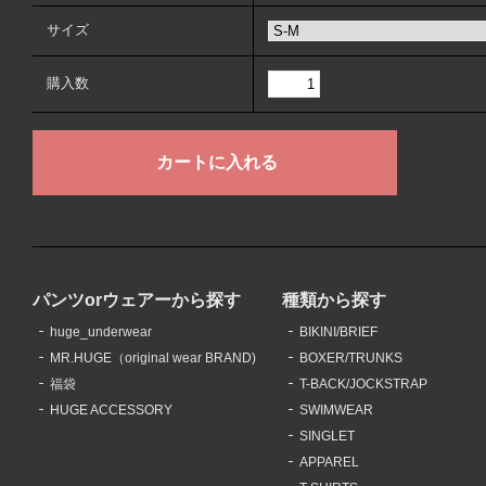
サイズ
購入数
パンツorウェアーから探す
種類から探す
huge_underwear
BIKINI/BRIEF
MR.HUGE（original wear BRAND)
BOXER/TRUNKS
福袋
T-BACK/JOCKSTRAP
HUGE ACCESSORY
SWIMWEAR
SINGLET
APPAREL