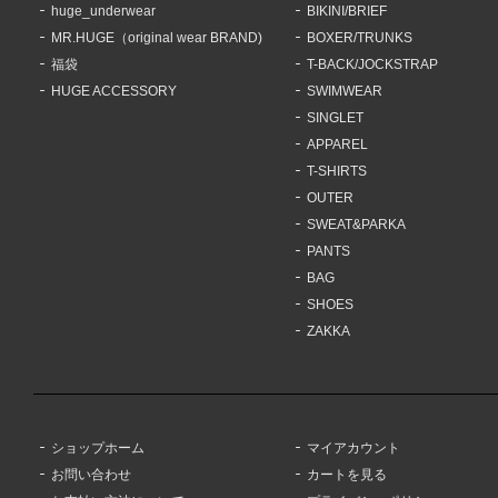
huge_underwear
BIKINI/BRIEF
MR.HUGE（original wear BRAND)
BOXER/TRUNKS
福袋
T-BACK/JOCKSTRAP
HUGE ACCESSORY
SWIMWEAR
SINGLET
APPAREL
T-SHIRTS
OUTER
SWEAT&PARKA
PANTS
BAG
SHOES
ZAKKA
ショップホーム
マイアカウント
お問い合わせ
カートを見る