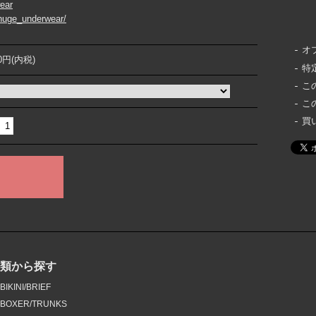
wear
huge_underwear/
オ
00円(内税)
特
こ
こ
買
種類から探す
BIKINI/BRIEF
BOXER/TRUNKS