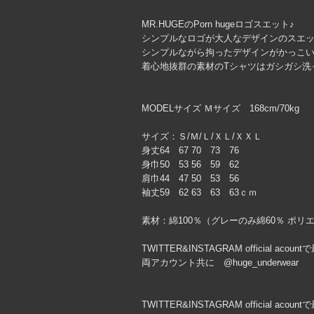
MR.HUGEのPorn hugeロゴスエット♪
シンプルなロゴが大人なデザインのスエ
シンプルながら拘ったデザインがかっこ
着心地抜群の素材のTシャツはガシガシ洗
MODELサイズ Ｍサイズ 168cm/70kg
サイズ：Ｓ/Ｍ/Ｌ/ＸＬ/ＸＸＬ
身丈64 67 70 73 76
身巾50 53 56 59 62
肩巾44 47 50 53 56
袖丈59 62 63 63 63ｃｍ
素材：綿100％（グレーのみ綿60％ ポリ
TWITTER&INSTAGRAM official ac
両アカウント共に @huge_underwear
TWITTER&INSTAGRAM official ac