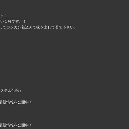
ット！
いい１枚です。！
ってガンガン着込んで味を出して着て下さい。
エステル40％）
ountで最新情報を公開中！
ountで最新情報を公開中！