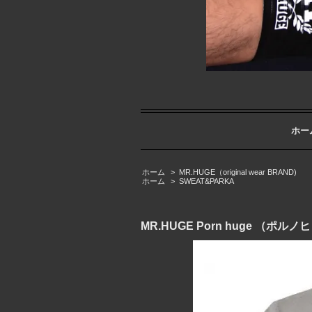
ホー
ホーム
>
MR.HUGE（original wear BRAND)
ホーム
>
SWEAT&PARKA
MR.HUGE Porn huge （ポル