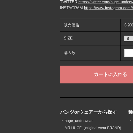
TWITTER
https://twitter.com/huge_under
INSTAGRAM
https://www.instagram.com/
販売価格
6,9
SIZE
購入数
パンツorウェアーから探す
huge_underwear
MR.HUGE（original wear BRAND)