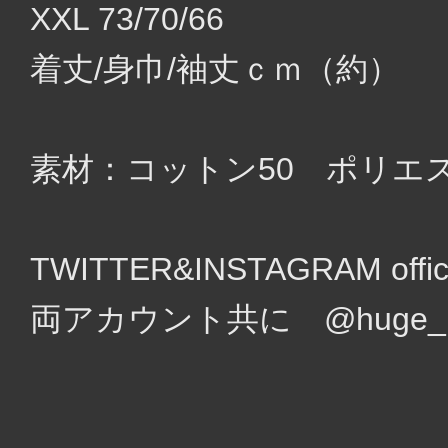
XXL 73/70/66
着丈/身巾/袖丈ｃｍ（約）
素材：コットン50 ポリエス
TWITTER&INSTAGRAM of
両アカウント共に @huge_un