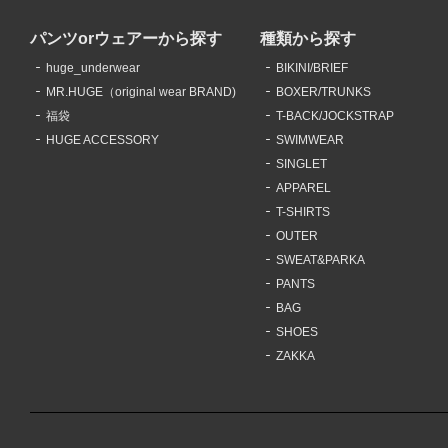
パンツorウェアーから探す
種類から探す
huge_underwear
BIKINI/BRIEF
MR.HUGE（original wear BRAND)
BOXER/TRUNKS
福袋
T-BACK/JOCKSTRAP
HUGE ACCESSORY
SWIMWEAR
SINGLET
APPAREL
T-SHIRTS
OUTER
SWEAT&PARKA
PANTS
BAG
SHOES
ZAKKA