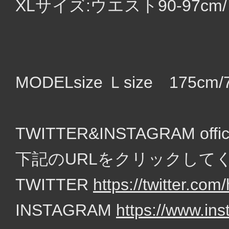
XLサイズ:ウエスト90-97cm/
MODELsize Ｌsize 175cm/
TWITTER&INSTAGRAM of
下記のURLをクリックして
TWITTER
https://twitter.c
INSTAGRAM
https://www.in