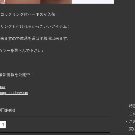
るコックリング付ハーネスが入荷！
クリングも付けれるかっこいいアイテム！
出来ますので体系を選ばず着用出来ます。
カラーを選らんで下さい♪
ountで最新情報を公開中！
wear
huge_underwear/
特
00円(内税)
こ
こ
買