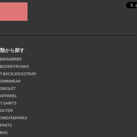
種類から探す
BIKINI/BRIEF
BOXER/TRUNKS
T-BACK/JOCKSTRAP
SWIMWEAR
SINGLET
APPAREL
T-SHIRTS
OUTER
SWEAT&PARKA
PANTS
BAG